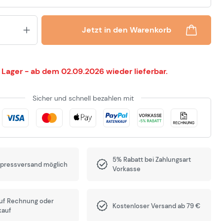
Produkt Anzahl: Gib den gewünsch
Jetzt in den Warenkorb
 Lager - ab dem 02.09.2026 wieder lieferbar.
Sicher und schnell bezahlen mit
5% Rabatt bei Zahlungsart
xpressversand möglich
Vorkasse
auf Rechnung oder
Kostenloser Versand ab 79 €
kauf