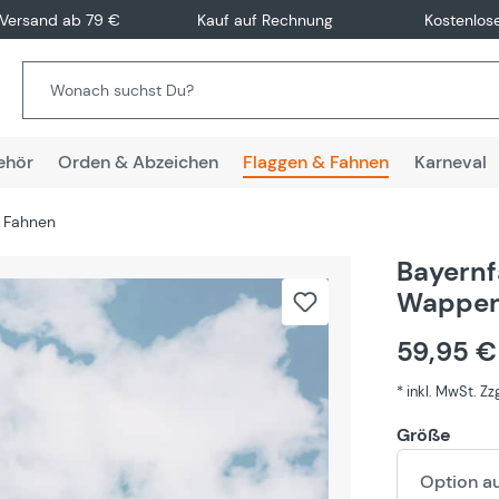
 Versand ab 79 €
Kauf auf Rechnung
Kostenlos
ehör
Orden & Abzeichen
Flaggen & Fahnen
Karneval
 Fahnen
Bayernf
Wappen 
59,95 
* inkl. MwSt. Z
Größe
Option a