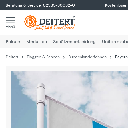
Beratung & Service:
02583-30032-0
Kostenloser
springen
Zur Hauptnavigation springen
Pokale
Medaillen
Schützenbekleidung
Uniformzub
Deitert
Flaggen & Fahnen
Bundesländerfahnen
Bayern
Bildergalerie überspringen