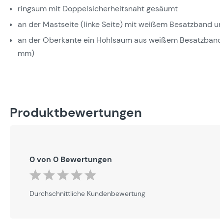
ringsum mit Doppelsicherheitsnaht gesäumt
an der Mastseite (linke Seite) mit weißem Besatzband 
an der Oberkante ein Hohlsaum aus weißem Besatzband
mm)
Produktbewertungen
0 von 0 Bewertungen
Durchschnittliche Bewertung von 0 von 5 Sternen
Durchschnittliche Kundenbewertung