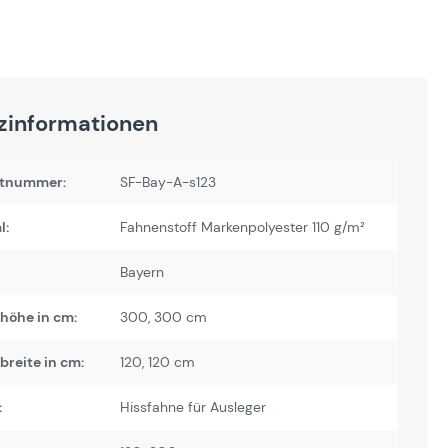
zinformationen
tnummer:
SF-Bay-A-s123
l:
Fahnenstoff Markenpolyester 110 g/m²
Bayern
höhe in cm:
300
, 300 cm
reite in cm:
120
, 120 cm
:
Hissfahne für Ausleger