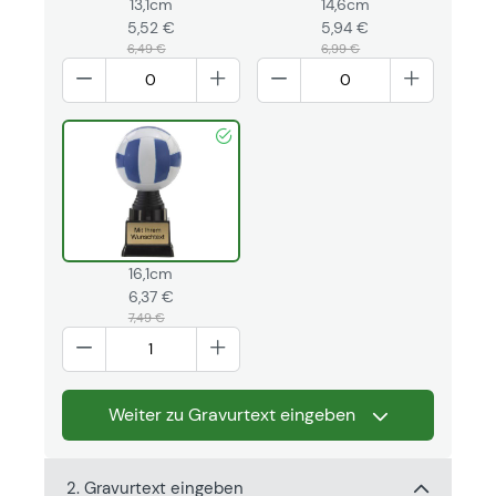
13,1cm
14,6cm
5,52 €
5,94 €
6,49 €
6,99 €
16,1cm
6,37 €
7,49 €
Weiter zu Gravurtext eingeben
2. Gravurtext eingeben