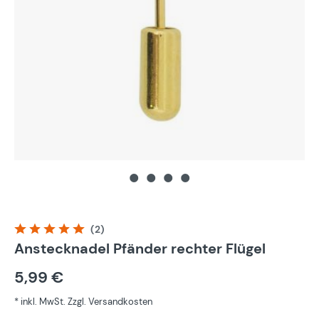
(2)
Durchschnittliche Bewertung von 5 von 5 Sternen
Anstecknadel Pfänder rechter Flügel
5,99 €
* inkl. MwSt. Zzgl. Versandkosten