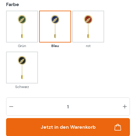
auswählen
Farbe
Grün
Blau
rot
Grün
Blau
rot
Schwarz
Schwarz
Pr
Jetzt in den Warenkorb