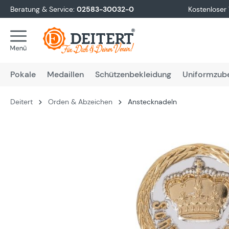
Beratung & Service:
02583-30032-0
Kostenloser
springen
Zur Hauptnavigation springen
Pokale
Medaillen
Schützenbekleidung
Uniformzub
Deitert
Orden & Abzeichen
Anstecknadeln
Bildergalerie überspringen