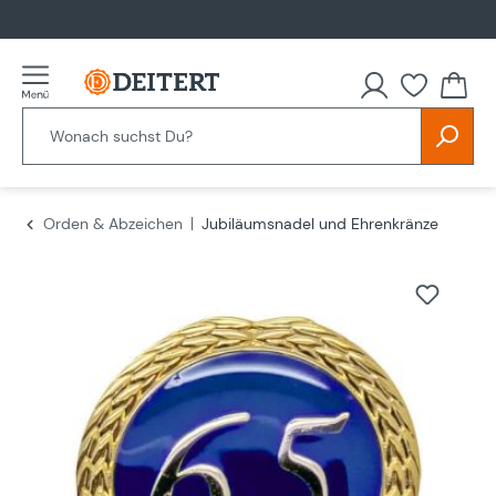
alt springen
Orden & Abzeichen
Jubiläumsnadel und Ehrenkränze
Bildergalerie überspringen