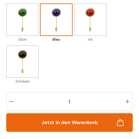
Grün
Blau
rot
Grün
Blau
rot
Schwarz
Schwarz
Pr
Jetzt in den Warenkorb