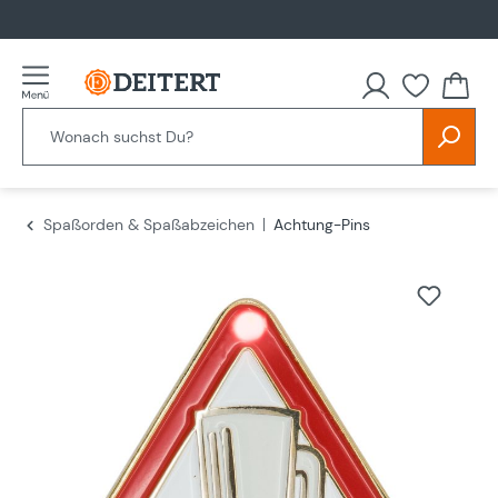
alt springen
Spaßorden & Spaßabzeichen
Achtung-Pins
Bildergalerie überspringen