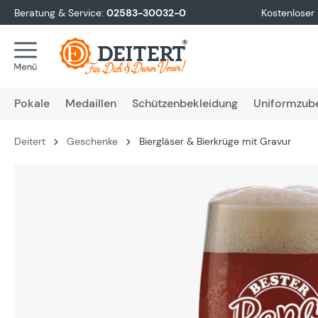
Beratung & Service:
02583-30032-0
Kostenloser
springen
Zur Hauptnavigation springen
Pokale
Medaillen
Schützenbekleidung
Uniformzub
Deitert
Geschenke
Biergläser & Bierkrüge mit Gravur
Bildergalerie überspringen