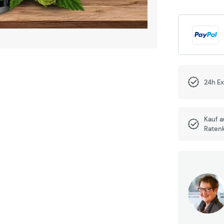
24h E
Kauf 
Raten