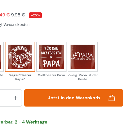
,49 €
9,95 €
-25%
zgl. Versandkosten
hlen
ist der Beste
Siegel "Bester Papa"
Weltbester Papa
Zweig "Papa ist der Be
te
Siegel "Bester
Weltbester Papa
Zweig "Papa ist der
Papa"
Beste"
Produkt Anzahl: Gib den gewünsch
Jetzt in den Warenkorb
eferbar: 2 - 4 Werktage