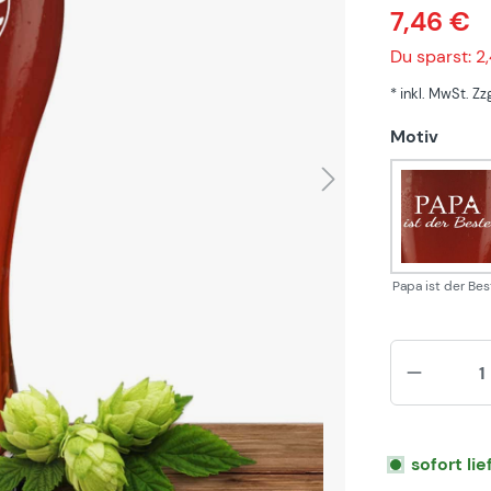
7,46 €
Du sparst: 2
* inkl. MwSt. Z
auswä
Motiv
Papa 
Papa ist der Bes
sofort li