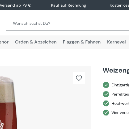
 Versand ab 79 €
Kauf auf Rechnung
Kostenlos
ehör
Orden & Abzeichen
Flaggen & Fahnen
Karneval
Weizeng
Einzigart
Perfekte
Hochwert
Vier vers