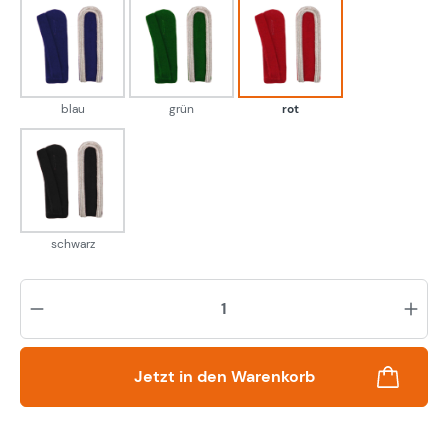
blau
grün
rot
blau
grün
rot
schwarz
schwarz
Pr
Jetzt in den Warenkorb