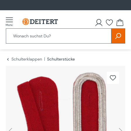
alt springen
Schulterklappen
Schulterstücke
Bildergalerie überspringen