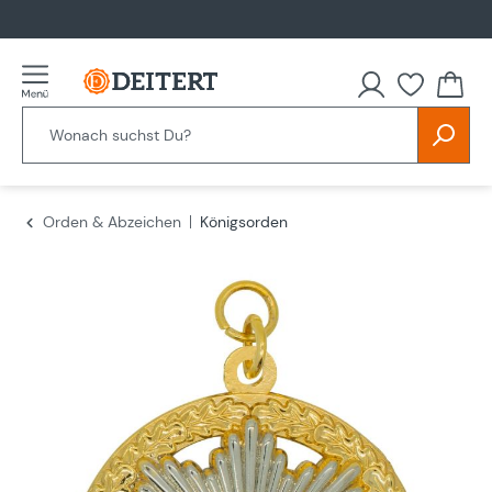
alt springen
Du hast
Orden & Abzeichen
Königsorden