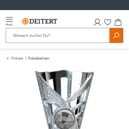
alt springen
Du hast
Pokale
Pokalserien