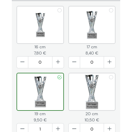
16 cm
17 cm
7,80 €
8,40 €
19 cm
20 cm
9,50 €
10,50 €