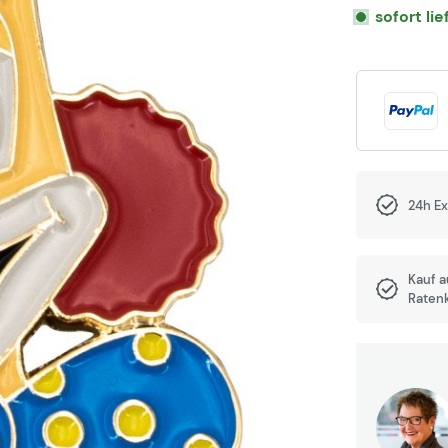
sofort li
24h E
Kauf 
Raten