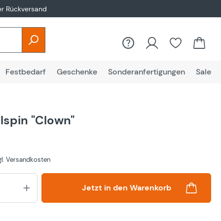
er Rückversand
Festbedarf
Geschenke
Sonderanfertigungen
Sale
lspin "Clown"
zgl. Versandkosten
Produkt Anzahl: Gib den gewünsch
Jetzt in den Warenkorb