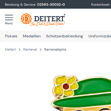
Beratung & Service:
02583-30032-0
Kostenloser
springen
Zur Hauptnavigation springen
Pokale
Medaillen
Schützenbekleidung
Uniformzub
Deitert
Karneval
Karnevalspins
Bildergalerie überspringen