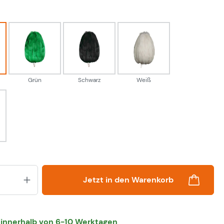
hlen
Grün
Schwarz
Weiß
Grün
Schwarz
Weiß
Produkt Anzahl: Gib den gewünsch
Jetzt in den Warenkorb
 innerhalb von 6-10 Werktagen