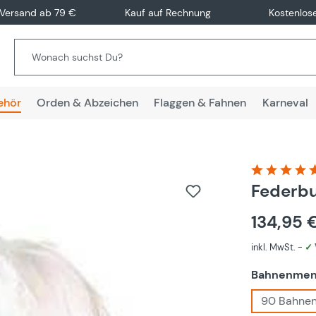
 Versand ab 79 €
Kauf auf Rechnung
Kostenlos
ehör
Orden & Abzeichen
Flaggen & Fahnen
Karneval
Durchschnitt
Federbu
134,95 
inkl. MwSt. -
✓ 
Bahnenme
90 Bahne