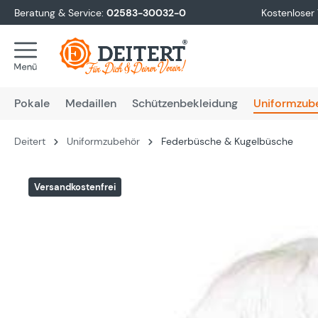
Beratung & Service:
02583-30032-0
Kostenloser
springen
Zur Hauptnavigation springen
Pokale
Medaillen
Schützenbekleidung
Uniformzub
Deitert
Uniformzubehör
Federbüsche & Kugelbüsche
Bildergalerie überspringen
Versandkostenfrei