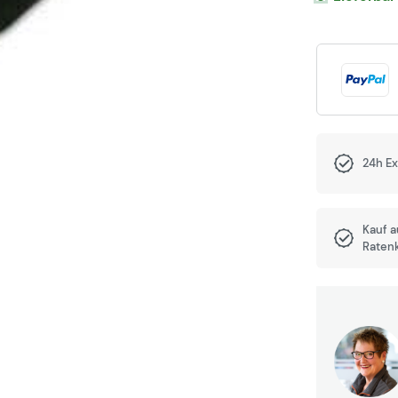
24h E
Kauf 
Raten