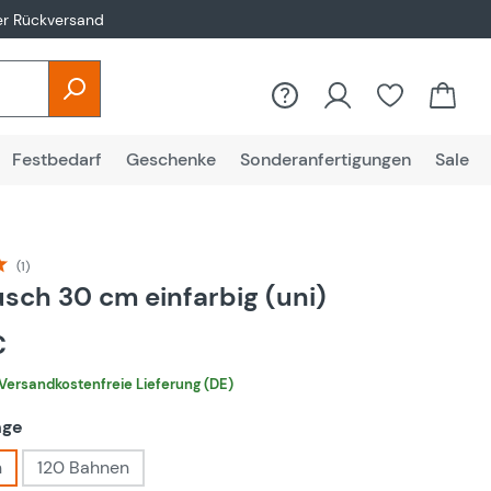
er Rückversand
Festbedarf
Geschenke
Sonderanfertigungen
Sale
(1)
liche Bewertung von 5 von 5 Sternen
sch 30 cm einfarbig (uni)
€
Versandkostenfreie Lieferung (DE)
auswählen
nge
n
120 Bahnen