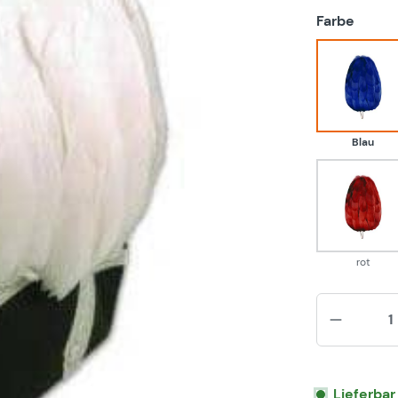
auswä
Farbe
Blau
Blau
rot
rot
Lieferbar