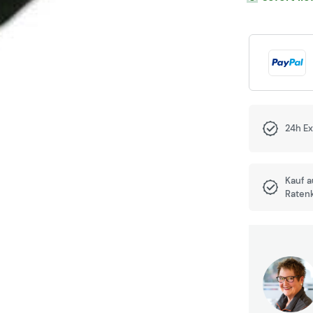
24h E
Kauf 
Raten