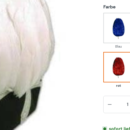
auswä
Farbe
Blau
Blau
rot
rot
sofort li