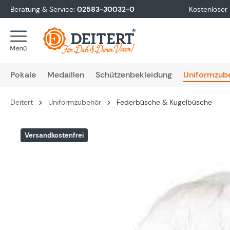
Beratung & Service:
02583-30032-0
Kostenloser
springen
Zur Hauptnavigation springen
Pokale
Medaillen
Schützenbekleidung
Uniformzub
Deitert
Uniformzubehör
Federbüsche & Kugelbüsche
Bildergalerie überspringen
Versandkostenfrei