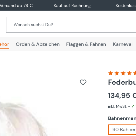
 Versand ab 79 €
Kauf auf Rechnung
Kostenlos
ehör
Orden & Abzeichen
Flaggen & Fahnen
Karneval
Durchschnitt
Federbu
134,95 
inkl. MwSt. -
✓ 
Bahnenme
90 Bahne