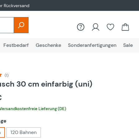
er Rückversand
Festbedarf
Geschenke
Sonderanfertigungen
Sale
(1)
liche Bewertung von 5 von 5 Sternen
sch 30 cm einfarbig (uni)
€
Versandkostenfreie Lieferung (DE)
auswählen
nge
n
120 Bahnen