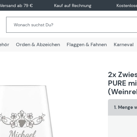
 Versand ab 79 €
Kauf auf Rechnung
Kostenlos
ehör
Orden & Abzeichen
Flaggen & Fahnen
Karneval
2x Zwie
PURE mi
(Weinre
1. Menge 