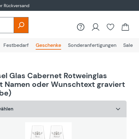
er Rückversand
Du hast 0
Festbedarf
Geschenke
Sonderanfertigungen
Sale
sel Glas Cabernet Rotweinglas
t Namen oder Wunschtext graviert
be)
wählen