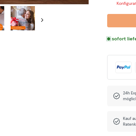
Konfigurat
sofort lie
24h Ex
möglic
Kauf a
Ratenk