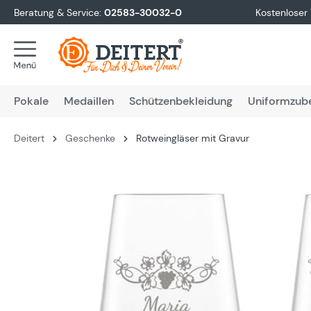
Beratung & Service:
02583-30032-0
Kostenloser
springen
Zur Hauptnavigation springen
Pokale
Medaillen
Schützenbekleidung
Uniformzub
Deitert
Geschenke
Rotweingläser mit Gravur