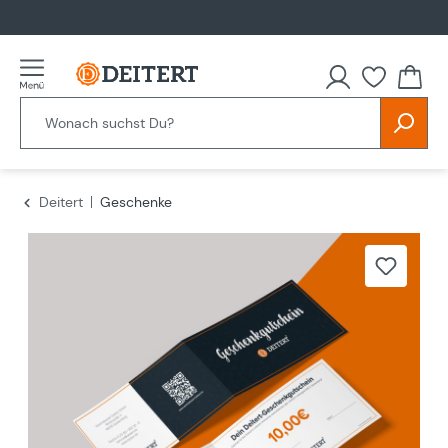
alt springen
Deitert
Geschenke
Bildergalerie überspringen