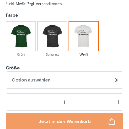
* inkl. MwSt. Zzgl. Versandkosten
auswählen
Farbe
Grün
Schwarz
Weiß
Grün
Schwarz
Weiß
Größe
Option auswählen
Pr
Jetzt in den Warenkorb