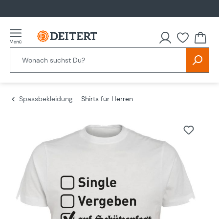
alt springen
Spassbekleidung
Shirts für Herren
Bildergalerie überspringen