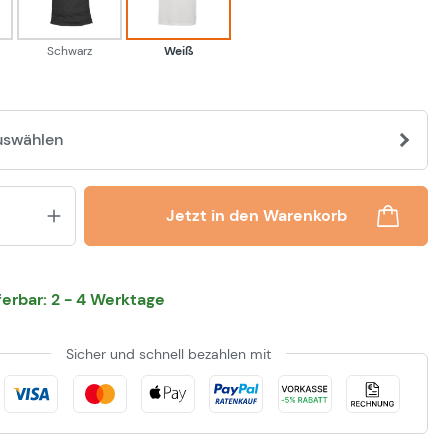
Schwarz
Weiß
uswählen
Produkt Anzahl: Gib den gewünsch
Jetzt in den Warenkorb
eferbar: 2 - 4 Werktage
Sicher und schnell bezahlen mit