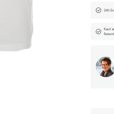
24h E
Kauf 
Raten