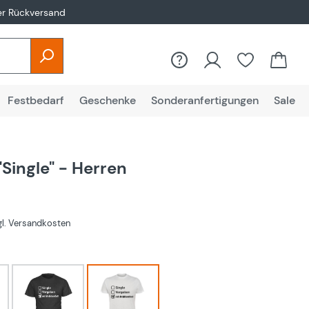
er Rückversand
Festbedarf
Geschenke
Sonderanfertigungen
Sale
"Single" - Herren
zgl. Versandkosten
hlen
Schwarz
Weiß