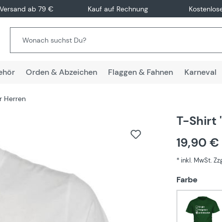
 Versand ab 79 €
Kauf auf Rechnung
Kostenlos
ehör
Orden & Abzeichen
Flaggen & Fahnen
Karneval
ür Herren
T-Shirt 
19,90 €
* inkl. MwSt. Z
auswä
Farbe
Grün