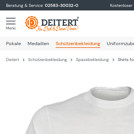
Beratung & Service:
02583-30032-0
Kostenloser
springen
Zur Hauptnavigation springen
Pokale
Medaillen
Schützenbekleidung
Uniformzub
Deitert
Schützenbekleidung
Spassbekleidung
Shirts f
Bildergalerie überspringen