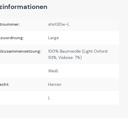
zinformationen
tnummer:
shirt30w-L
zuordnung:
Large
alzusammensetzung:
100% Baumwolle (Light Oxford:
93%, Viskose: 7%)
Weiß
echt:
Herren
L