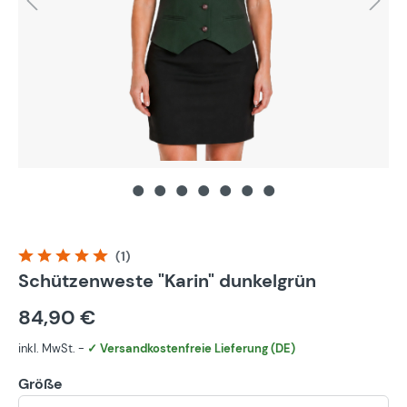
(1)
Durchschnittliche Bewertung von 5 von 5 Sternen
Schützenweste "Karin" dunkelgrün
84,90 €
inkl. MwSt. -
✓ Versandkostenfreie Lieferung (DE)
Größe