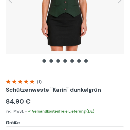
(1)
Durchschnittliche Bewertung von 5 von 5 Sternen
Schützenweste "Karin" dunkelgrün
84,90 €
inkl. MwSt. -
✓ Versandkostenfreie Lieferung (DE)
Größe