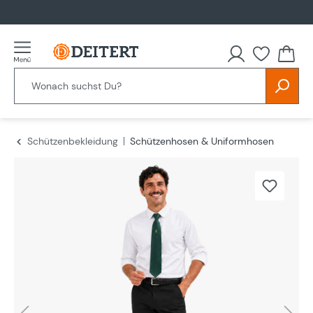
alt springen
Schützenbekleidung
Schützenhosen & Uniformhosen
Bildergalerie überspringen