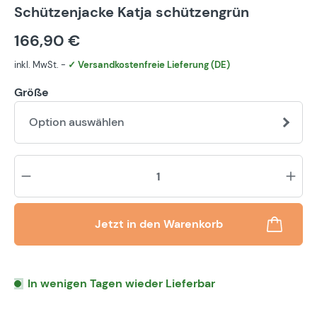
Durchschnittliche Bewertung von 5 von 5 Sternen
Schützenjacke Katja schützengrün
166,90 €
inkl. MwSt. -
✓ Versandkostenfreie Lieferung (DE)
Größe
Option auswählen
Pr
Jetzt in den Warenkorb
In wenigen Tagen wieder Lieferbar