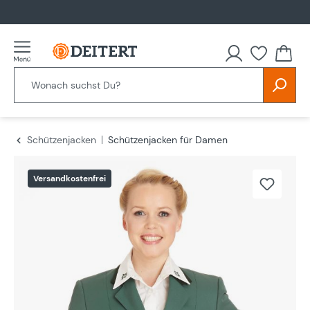
alt springen
Schützenjacken
Schützenjacken für Damen
Bildergalerie überspringen
Versandkostenfrei