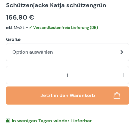
Durchschnittliche Bewertung von 5 von 5 Sternen
Schützenjacke Katja schützengrün
166,90 €
inkl. MwSt. -
✓ Versandkostenfreie Lieferung (DE)
Größe
Option auswählen
Pr
Jetzt in den Warenkorb
In wenigen Tagen wieder Lieferbar