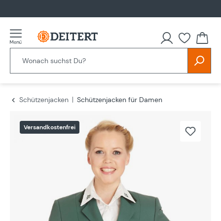
alt springen
Schützenjacken
Schützenjacken für Damen
Bildergalerie überspringen
Versandkostenfrei