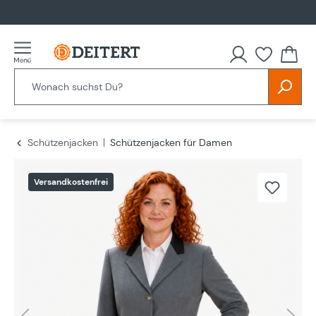
alt springen
Schützenjacken
Schützenjacken für Damen
Bildergalerie überspringen
Versandkostenfrei