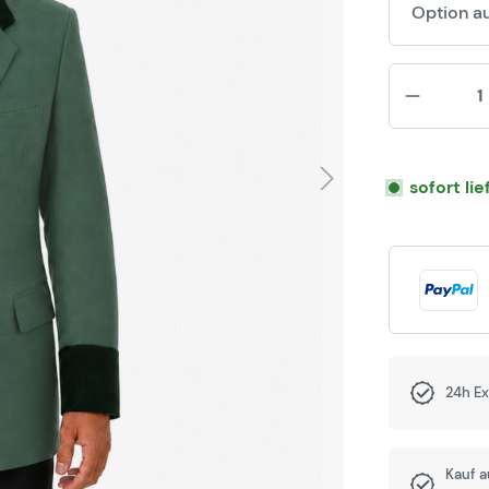
Option a
sofort li
24h E
Kauf 