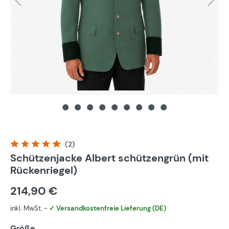
(2)
Durchschnittliche Bewertung von 5 von 5 Sternen
Schützenjacke Albert schützengrün (mit
Rückenriegel)
214,90 €
inkl. MwSt. -
✓ Versandkostenfreie Lieferung (DE)
Größe