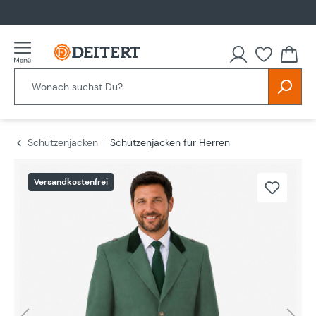
alt springen
Schützenjacken
Schützenjacken für Herren
Bildergalerie überspringen
Versandkostenfrei