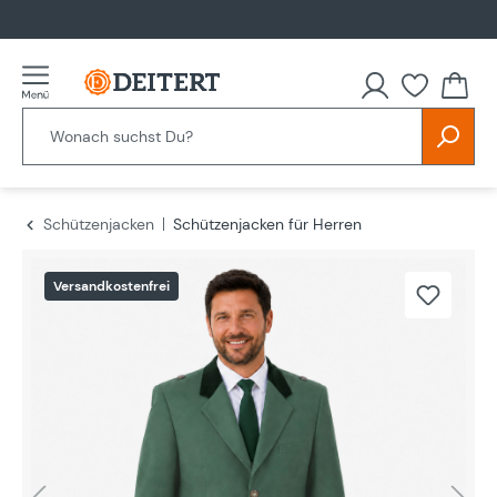
alt springen
Schützenjacken
Schützenjacken für Herren
Bildergalerie überspringen
Versandkostenfrei