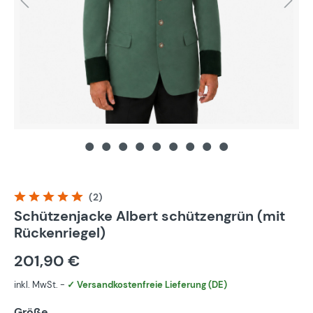
(2)
Durchschnittliche Bewertung von 5 von 5 Sternen
Schützenjacke Albert schützengrün (mit
Rückenriegel)
201,90 €
inkl. MwSt. -
✓ Versandkostenfreie Lieferung (DE)
Größe