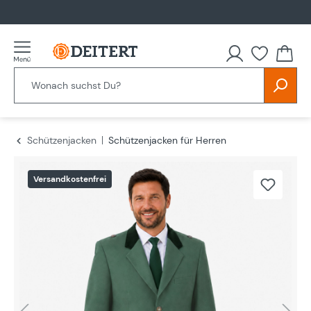
alt springen
Schützenjacken
Schützenjacken für Herren
Bildergalerie überspringen
Versandkostenfrei