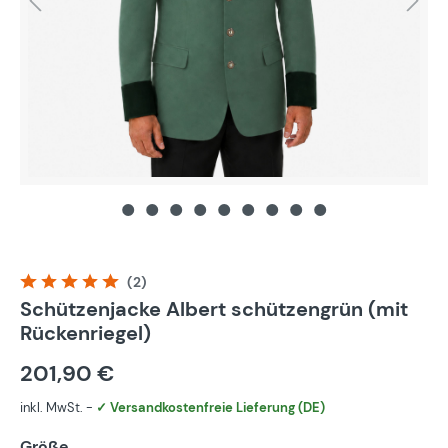
(2)
Durchschnittliche Bewertung von 5 von 5 Sternen
Schützenjacke Albert schützengrün (mit
Rückenriegel)
201,90 €
inkl. MwSt. -
✓ Versandkostenfreie Lieferung (DE)
Größe