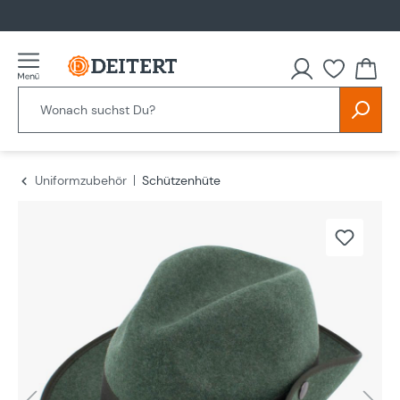
alt springen
Uniformzubehör
Schützenhüte
Bildergalerie überspringen