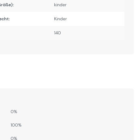
Größe):
kinder
echt:
Kinder
140
0%
100%
0%