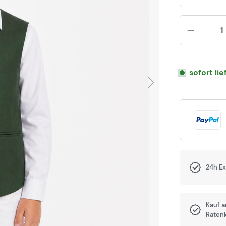
sofort li
24h E
Kauf 
Raten