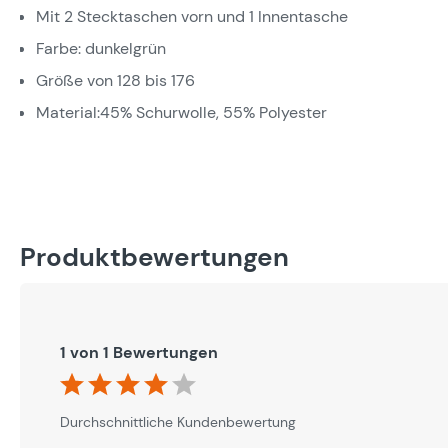
Mit 2 Stecktaschen vorn und 1 Innentasche
Farbe: dunkelgrün
Größe von 128 bis 176
Material:45% Schurwolle, 55% Polyester
Produktbewertungen
1 von 1 Bewertungen
Durchschnittliche Bewertung von 4 von 5 Sternen
Durchschnittliche Kundenbewertung