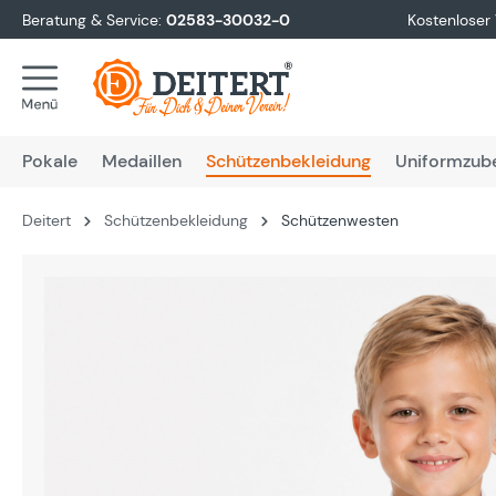
Beratung & Service:
02583-30032-0
Kostenloser
springen
Zur Hauptnavigation springen
Pokale
Medaillen
Schützenbekleidung
Uniformzub
Deitert
Schützenbekleidung
Schützenwesten
Bildergalerie überspringen