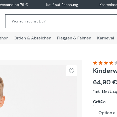
 Versand ab 79 €
Kauf auf Rechnung
Kostenlos
ehör
Orden & Abzeichen
Flaggen & Fahnen
Karneval
Durchschnitt
Kinderw
64,90 
* inkl. MwSt. Z
Größe
Option a