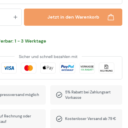
Produkt Anzahl: Gib den gewünsch
Jetzt in den Warenkorb
eferbar: 1 - 3 Werktage
Sicher und schnell bezahlen mit
5% Rabatt bei Zahlungsart
xpressversand möglich
Vorkasse
auf Rechnung oder
Kostenloser Versand ab 79 €
kauf