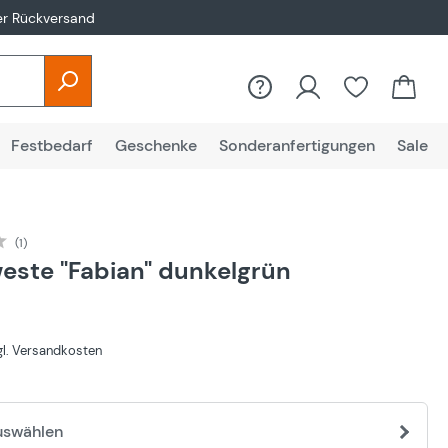
er Rückversand
Festbedarf
Geschenke
Sonderanfertigungen
Sale
(1)
liche Bewertung von 4 von 5 Sternen
este "Fabian" dunkelgrün
€
zgl. Versandkosten
uswählen