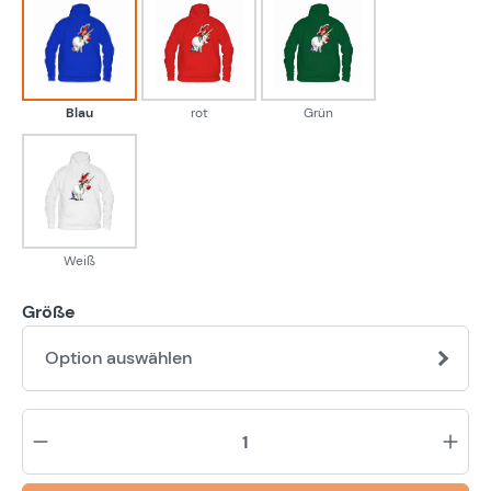
Blau
rot
Grün
Blau
rot
Grün
Weiß
Weiß
Größe
Option auswählen
Pr