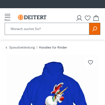
alt springen
Spassbekleidung
Hoodies für Kinder
Bildergalerie überspringen