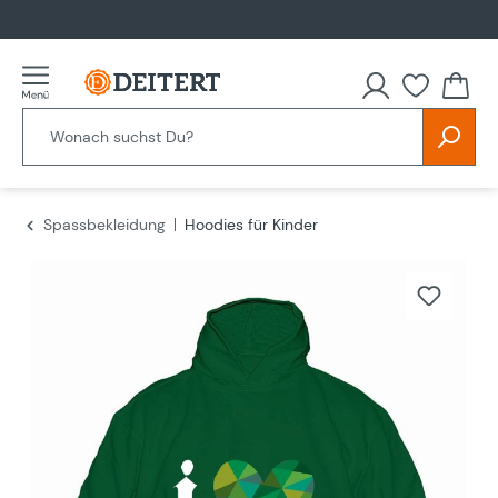
alt springen
Spassbekleidung
Hoodies für Kinder
Bildergalerie überspringen