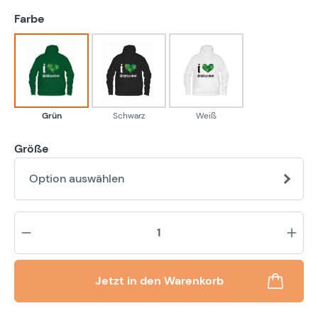
auswählen
Farbe
Grün
Schwarz
Weiß
Grün
Schwarz
Weiß
Größe
Option auswählen
Pr
Jetzt in den Warenkorb