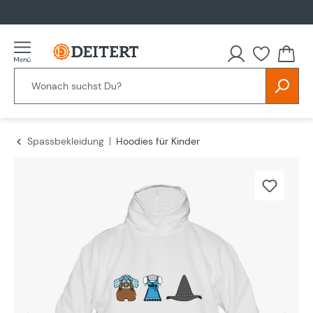
alt springen
Spassbekleidung
Hoodies für Kinder
Bildergalerie überspringen