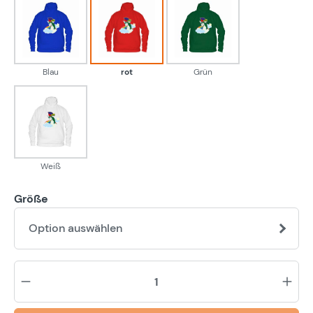
Blau
rot
Grün
Blau
rot
Grün
Weiß
Weiß
Größe
Option auswählen
Pr