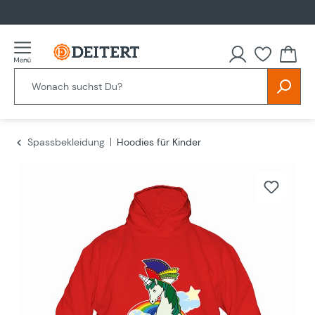
alt springen
Spassbekleidung
Hoodies für Kinder
Bildergalerie überspringen