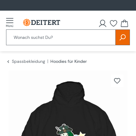
alt springen
Spassbekleidung
Hoodies für Kinder
Bildergalerie überspringen