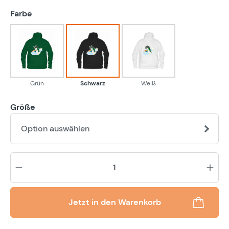
auswählen
Farbe
Grün
Schwarz
Weiß
Grün
Schwarz
Weiß
Größe
Option auswählen
Pr
Jetzt in den Warenkorb