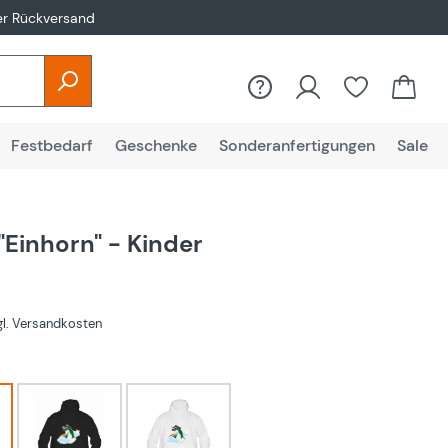
er Rückversand
Festbedarf
Geschenke
Sonderanfertigungen
Sale
"Einhorn" - Kinder
€
zgl. Versandkosten
hlen
Schwarz
Weiß