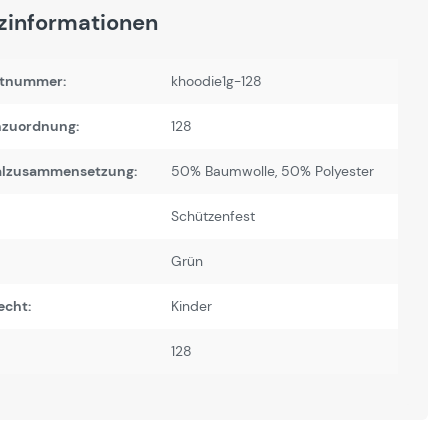
zinformationen
tnummer:
khoodie1g-128
zuordnung:
128
alzusammensetzung:
50% Baumwolle, 50% Polyester
Schützenfest
Grün
echt:
Kinder
128