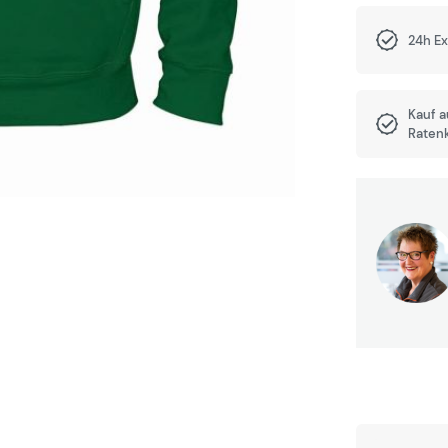
24h E
Kauf 
Raten