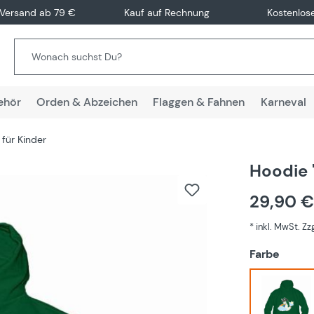
 Versand ab 79 €
Kauf auf Rechnung
Kostenlos
ehör
Orden & Abzeichen
Flaggen & Fahnen
Karneval
für Kinder
Hoodie 
29,90 
* inkl. MwSt. Z
auswä
Farbe
Grün