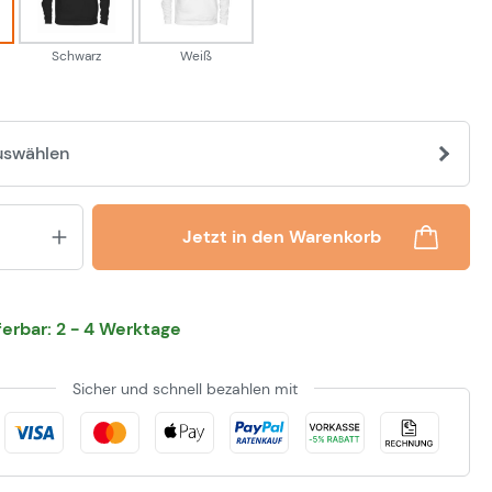
Schwarz
Weiß
uswählen
Produkt Anzahl: Gib den gewünsch
Jetzt in den Warenkorb
eferbar: 2 - 4 Werktage
Sicher und schnell bezahlen mit