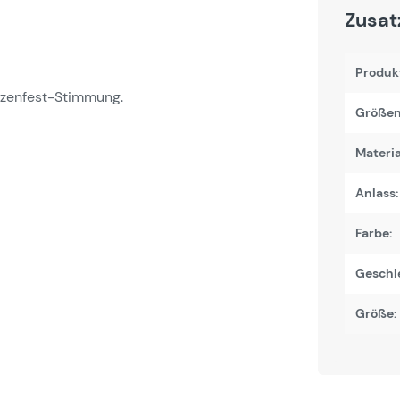
Zusat
Produk
tzenfest-Stimmung.
Größen
Materi
Anlass:
Farbe:
Geschl
Größe: