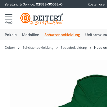
Beratung & Service:
02583-30032-0
Kostenloser
springen
Zur Hauptnavigation springen
Pokale
Medaillen
Schützenbekleidung
Uniformzub
Deitert
Schützenbekleidung
Spassbekleidung
Hoodies 
Bildergalerie überspringen