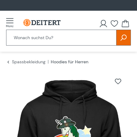
alt springen
Spassbekleidung
Hoodies für Herren
Bildergalerie überspringen