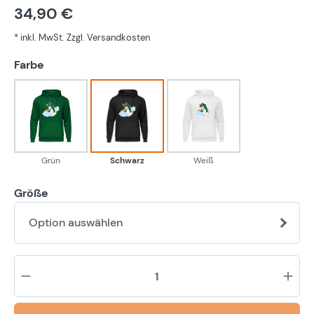
34,90 €
* inkl. MwSt. Zzgl. Versandkosten
auswählen
Farbe
Grün
Schwarz
Weiß
Grün
Schwarz
Weiß
Größe
Option auswählen
Pr