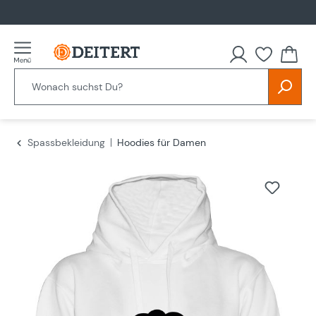
alt springen
Spassbekleidung
Hoodies für Damen
Bildergalerie überspringen