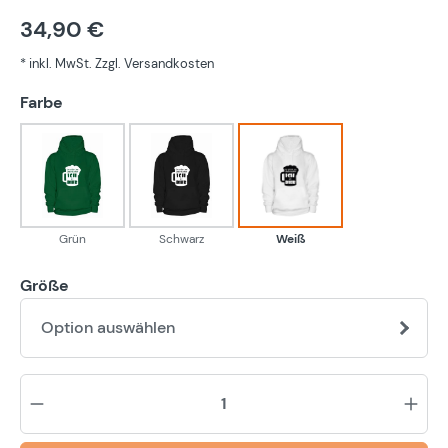
34,90 €
* inkl. MwSt. Zzgl. Versandkosten
auswählen
Farbe
Grün
Schwarz
Weiß
Grün
Schwarz
Weiß
Größe
Option auswählen
Pr