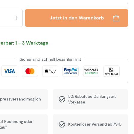
Produkt Anzahl: Gib den gewünsch
Jetzt in den Warenkorb
eferbar: 1 - 3 Werktage
Sicher und schnell bezahlen mit
5% Rabatt bei Zahlungsart
xpressversand möglich
Vorkasse
auf Rechnung oder
Kostenloser Versand ab 79 €
kauf