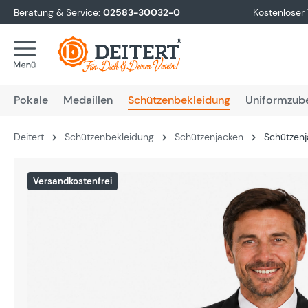
Beratung & Service:
02583-30032-0
Kostenloser
springen
Zur Hauptnavigation springen
Pokale
Medaillen
Schützenbekleidung
Uniformzub
Deitert
Schützenbekleidung
Schützenjacken
Schützenj
Bildergalerie überspringen
Versandkostenfrei