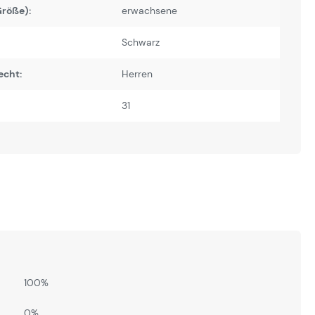
Größe):
erwachsene
Schwarz
echt:
Herren
31
100%
0%