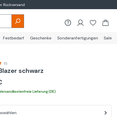
er Rückversand
Festbedarf
Geschenke
Sonderanfertigungen
Sale
(1)
liche Bewertung von 5 von 5 Sternen
Blazer schwarz
 €
Versandkostenfreie Lieferung (DE)
uswählen