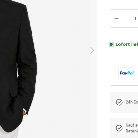
sofort li
24h E
Kauf 
Raten