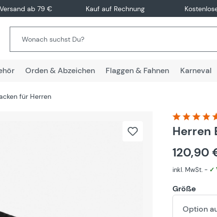
 Versand ab 79 €
Kauf auf Rechnung
Kostenlos
ehör
Orden & Abzeichen
Flaggen & Fahnen
Karneval
acken für Herren
Durchschnitt
Herren 
120,90
inkl. MwSt. -
✓ 
Größe
Option a