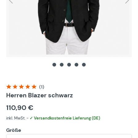
(1)
Durchschnittliche Bewertung von 5 von 5 Sternen
Herren Blazer schwarz
110,90 €
inkl. MwSt. -
✓ Versandkostenfreie Lieferung (DE)
Größe