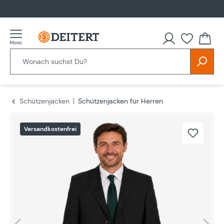
alt springen
Schützenjacken
Schützenjacken für Herren
Bildergalerie überspringen
Versandkostenfrei