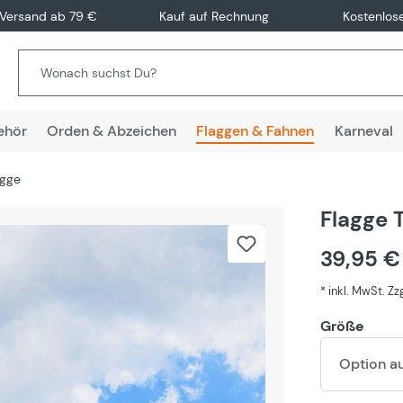
 Versand ab 79 €
Kauf auf Rechnung
Kostenlos
ehör
Orden & Abzeichen
Flaggen & Fahnen
Karneval
agge
Flagge 
39,95 
* inkl. MwSt. Z
Größe
Option a