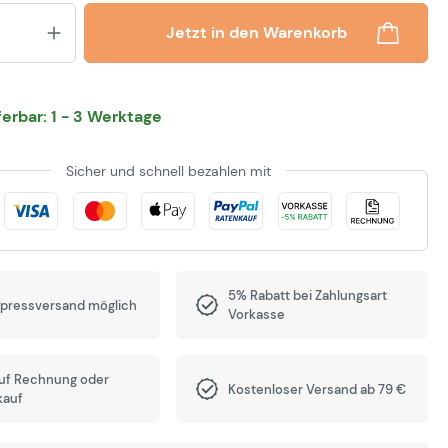
Produkt Anzahl: Gib den gewünsch
Jetzt in den Warenkorb
eferbar: 1 - 3 Werktage
Sicher und schnell bezahlen mit
5% Rabatt bei Zahlungsart
xpressversand möglich
Vorkasse
auf Rechnung oder
Kostenloser Versand ab 79 €
kauf