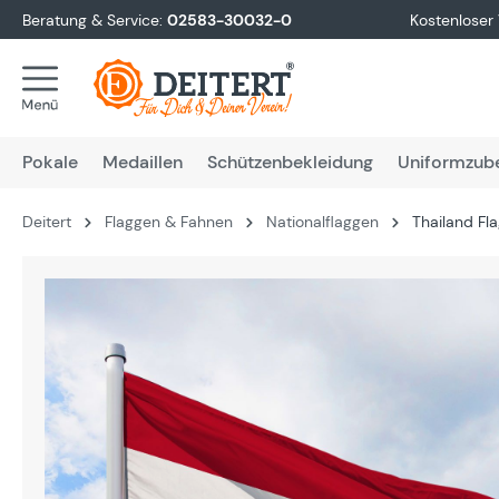
Beratung & Service:
02583-30032-0
Kostenloser
springen
Zur Hauptnavigation springen
Pokale
Medaillen
Schützenbekleidung
Uniformzub
Deitert
Flaggen & Fahnen
Nationalflaggen
Thailand Fl
Bildergalerie überspringen