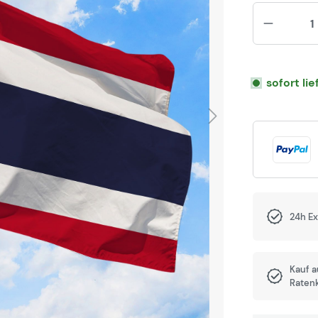
sofort li
24h E
Kauf 
Raten