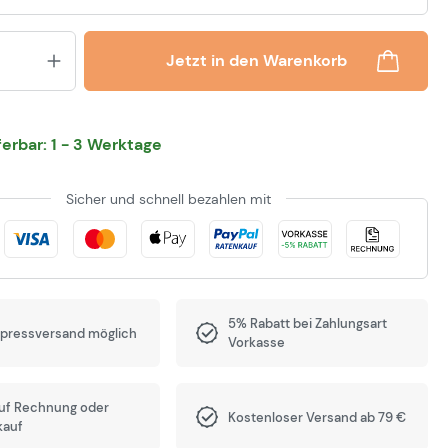
Produkt Anzahl: Gib den gewünsch
Jetzt in den Warenkorb
eferbar: 1 - 3 Werktage
Sicher und schnell bezahlen mit
5% Rabatt bei Zahlungsart
xpressversand möglich
Vorkasse
auf Rechnung oder
Kostenloser Versand ab 79 €
kauf