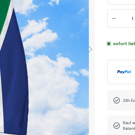
sofort li
24h E
Kauf 
Raten