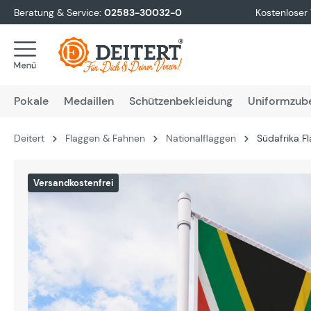
Beratung & Service:
02583-30032-0
Kostenloser
springen
Zur Hauptnavigation springen
Pokale
Medaillen
Schützenbekleidung
Uniformzub
Deitert
Flaggen & Fahnen
Nationalflaggen
Südafrika F
Bildergalerie überspringen
Versandkostenfrei