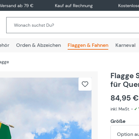
 Versand ab 79 €
Kauf auf Rechnung
Kostenlos
ehör
Orden & Abzeichen
Flaggen & Fahnen
Karneval
lagge
Flagge 
für Que
84,95 
inkl. MwSt. -
✓ 
Größe
Option a