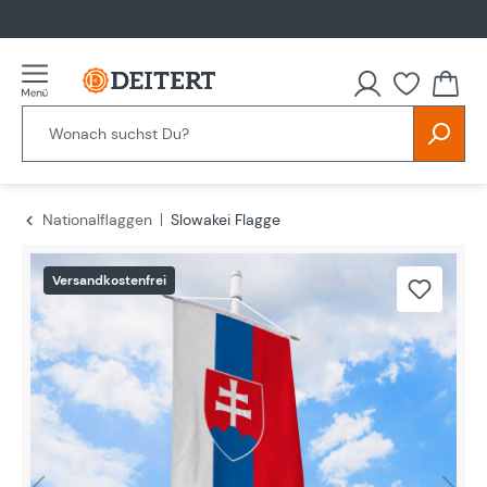
alt springen
Nationalflaggen
Slowakei Flagge
Bildergalerie überspringen
Versandkostenfrei