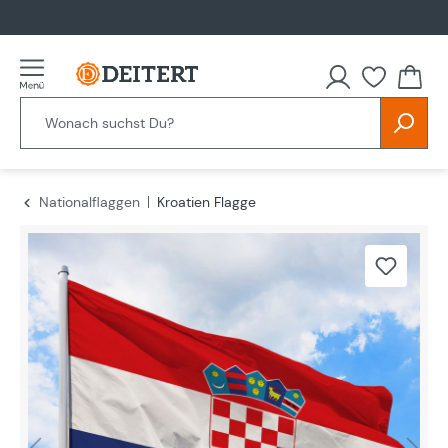
alt springen
Nationalflaggen
Kroatien Flagge
Bildergalerie überspringen