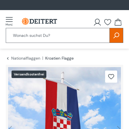
alt springen
Nationalflaggen
Kroatien Flagge
Bildergalerie überspringen
Versandkostenfrei