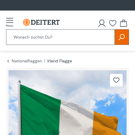
alt springen
Nationalflaggen
Irland Flagge
Bildergalerie überspringen