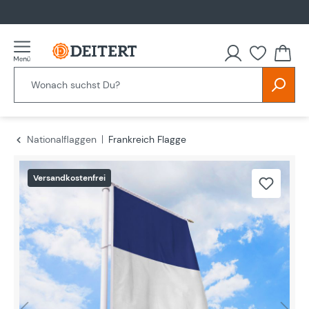
alt springen
Nationalflaggen
Frankreich Flagge
Bildergalerie überspringen
Versandkostenfrei