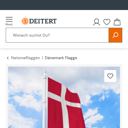
alt springen
Nationalflaggen
Dänemark Flagge
Bildergalerie überspringen