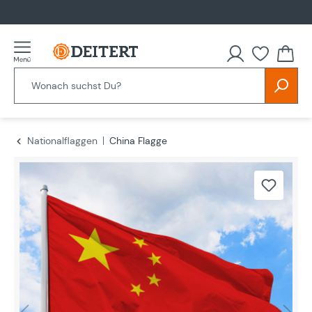
alt springen
Nationalflaggen
China Flagge
Bildergalerie überspringen