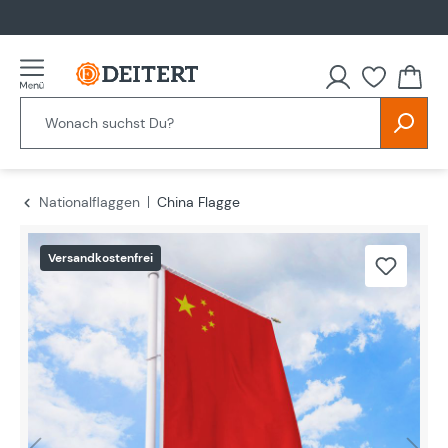
alt springen
Nationalflaggen
China Flagge
Bildergalerie überspringen
Versandkostenfrei