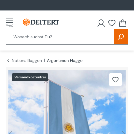
alt springen
Nationalflaggen
Argentinien Flagge
Bildergalerie überspringen
Versandkostenfrei